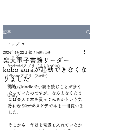
記事
トップ
2024年6月22日
読了時間: 1分
トップ
楽天電子書籍リーダー
Androidアプリ（主にkotlin）
kobo auraが起動できなくな
iPhoneアプリ（Swift）
りました
雑記
最近はkindleで小説を読むことが多く
なっていたのですが、なんとなくたま
Unity
には楽天で本を買ってみるかという気
プライバシーポリシー
分になりkoboストアで本を一冊買いま
した。
そこから一年ほど電源を入れていなか