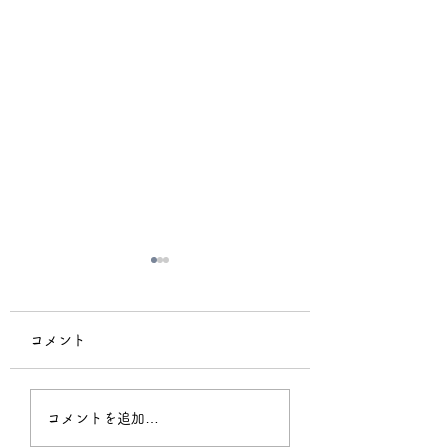
コメント
MAC同士の移行方
GALAXY S22
コメントを追加…