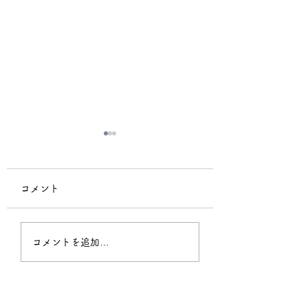
コメント
プライバシーポリシ
Pollen Alert -Pri
コメントを追加…
ー 花粉速報
policy-