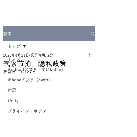
記事
トップ
2025年4月21日
読了時間: 2分
トップ
气象节拍 隐私政策
Androidアプリ（主にkotlin）
更新日：
7月27日
iPhoneアプリ（Swift）
雑記
Unity
プライバシーポリシー