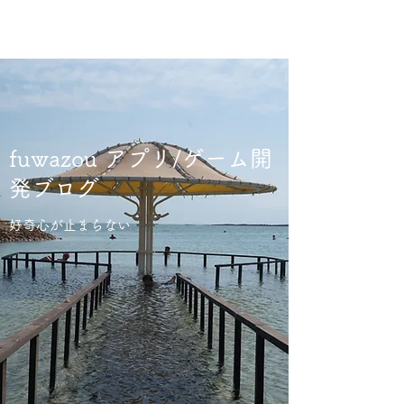
fuwazou アプリ/ゲーム開
発ブログ
好奇心が止まらない