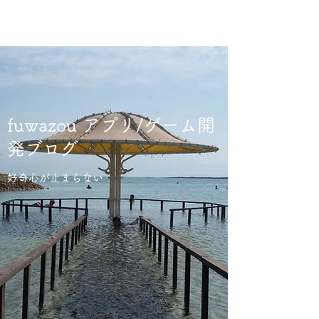
fuwazou アプリ/ゲーム開
発ブログ
好奇心が止まらない