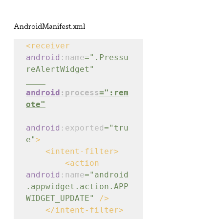
AndroidManifest.xml
<receiver 
android
:name
=".Pressu
android
:process
=":rem
ote"
android
:exported
="tru
e"
>
    <intent-filter>

        <action 
android
:name
="android
.appwidget.action.APP
WIDGET_UPDATE" 
/>

    </intent-filter>