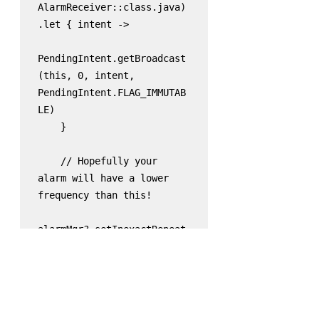
AlarmReceiver::class.java)
.let { intent ->

PendingIntent.getBroadcast
(this, 0, intent, 
PendingIntent.FLAG_IMMUTAB
LE)

    }

    // Hopefully your 
alarm will have a lower 
frequency than this!

alarmMgr?.setInexactRepeat
ing(

AlarmManager.
RTC_WAKEUP
,

SystemClock.elapsedRealtim