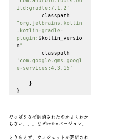
'com.android.tools.bu
ild:gradle:7.1.2'

classpath 
"org.jetbrains.kotlin
:kotlin-gradle-
plugin:
$kotlin_versio
n
"
classpath 
'com.google.gms:googl
e-services:4.3.15'
}
}
やっぱりなぜ解消されたのかよくわか
らない。。。なぜkotlinバージョン。
とりあえず、ウィジェットが更新され