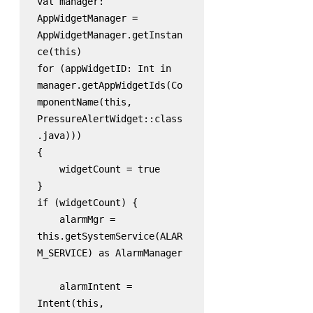
val manager: 
AppWidgetManager = 
AppWidgetManager.getInstan
ce(this)

for (appWidgetID: Int in 
manager.getAppWidgetIds(Co
mponentName(this, 
PressureAlertWidget::class
.java)))

{

    widgetCount = true

}

if (widgetCount) {

    alarmMgr = 
this.getSystemService(ALAR
M_SERVICE) as AlarmManager

    alarmIntent = 
Intent(this, 