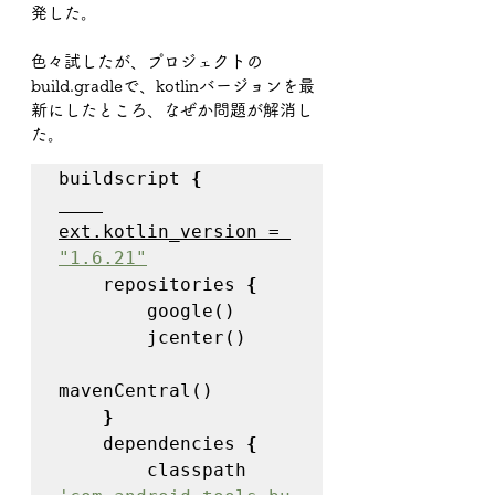
発した。
色々試したが、プロジェクトの
build.gradleで、kotlinバージョンを最
新にしたところ、なぜか問題が解消し
た。
buildscript 
{
ext.kotlin_version = 
"1.6.21"
repositories 
{
google()

        jcenter()

mavenCentral()

}
dependencies 
{
classpath 