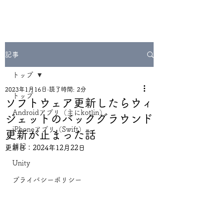
記事
トップ
2023年1月16日
読了時間: 2分
トップ
ソフトウェア更新したらウィ
Androidアプリ（主にkotlin）
ジェットのバックグラウンド
iPhoneアプリ（Swift）
更新が止まった話
雑記
更新日：
2024年12月22日
Unity
プライバシーポリシー